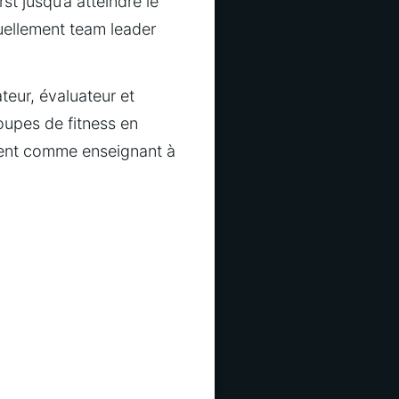
st jusqu’à atteindre le 
tuellement team leader 
eur, évaluateur et 
upes de fitness en 
ment comme enseignant à 