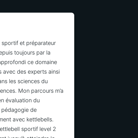
portif et préparateur 
uis toujours par la 
i approfondi ce domaine 
 avec des experts ainsi 
s les sciences du 
ences. Mon parcours m’a 
n évaluation du 
 pédagogie de 
ent avec kettlebells. 
tlebell sportif level 2 